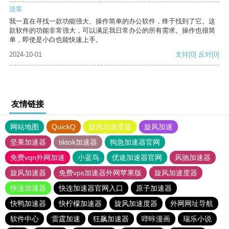
游客
我一直在寻找一款功能强大、操作简单的办公软件，终于找到了它。这
款软件的功能非常强大，可以满足我日常办公的所有需求。操作也很简
单，即使是小白也能快速上手。
2024-10-01
支持
[0]
反对
[0]
友情链接
网站地图
QuickQ
旋风加速度器
旋风加速
坚果加速器
tiktok加速器
狗急加速器官网
免费vqn外网加速
小蓝鸟
优途加速器官网
风驰加速器
旋风加速器
免费vps加速器外网苹果版
旋风加速度器
快连加速器
快连加速器官网入口
原子加速器
快鸭加速器
快柠檬加速器
旋风加速度器
外网网址导航
软件中心
雷霆加速
狂飙加速器
哔咔漫画
瑞乐小说