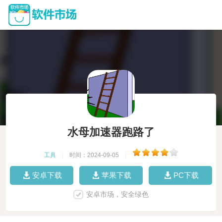
水母加速器跑路了
工具
|
时间：2024-09-05
|
安卓下载
苹果下载
PC下载
安卓市场，安全绿色