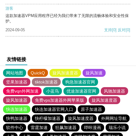
游客
这款加速器VPM应用程序已经为我们带来了无限的流畅体验和安全性保
护。
2024-09-05
支持
[0]
反对
[0]
友情链接
网站地图
QuickQ
旋风加速度器
旋风加速
坚果加速器
tiktok加速器
狗急加速器官网
免费vqn外网加速
小蓝鸟
优途加速器官网
风驰加速器
旋风加速器
免费vps加速器外网苹果版
旋风加速度器
快连加速器
快连加速器官网入口
原子加速器
快鸭加速器
快柠檬加速器
旋风加速度器
外网网址导航
软件中心
雷霆加速
狂飙加速器
哔咔漫画
瑞乐小说