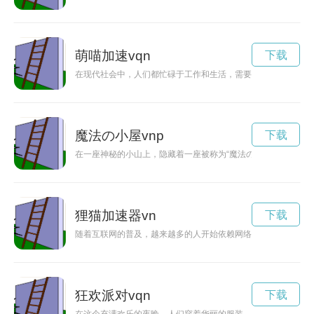
萌喵加速vqn
下载
在现代社会中，人们都忙碌于工作和生活，需要一些可爱的萌喵
魔法の小屋vnp
下载
在一座神秘的小山上，隐藏着一座被称为“魔法の小屋”的神奇
狸猫加速器vn
下载
随着互联网的普及，越来越多的人开始依赖网络进行工作学习和
狂欢派对vqn
下载