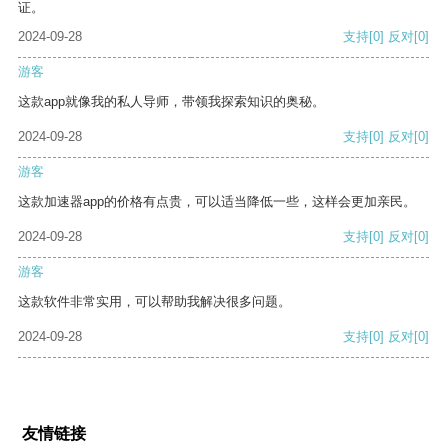
证。
2024-09-28
支持
[0]
反对
[0]
游客
这款app就像我的私人导师，带领我探索知识的奥秘。
2024-09-28
支持
[0]
反对
[0]
游客
这款加速器app的价格有点贵，可以适当降低一些，这样会更加亲民。
2024-09-28
支持
[0]
反对
[0]
游客
这款软件非常实用，可以帮助我解决很多问题。
2024-09-28
支持
[0]
反对
[0]
友情链接