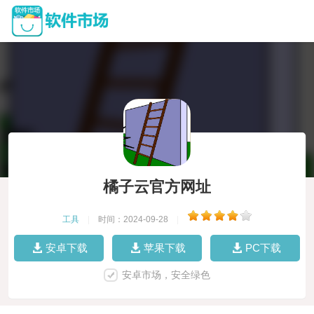
橘子云官方网址
工具
|
时间：2024-09-28
|
安卓下载
苹果下载
PC下载
安卓市场，安全绿色