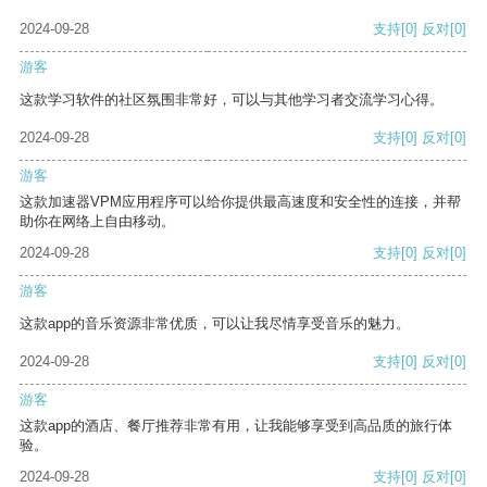
2024-09-28
支持
[0]
反对
[0]
游客
这款学习软件的社区氛围非常好，可以与其他学习者交流学习心得。
2024-09-28
支持
[0]
反对
[0]
游客
这款加速器VPM应用程序可以给你提供最高速度和安全性的连接，并帮
助你在网络上自由移动。
2024-09-28
支持
[0]
反对
[0]
游客
这款app的音乐资源非常优质，可以让我尽情享受音乐的魅力。
2024-09-28
支持
[0]
反对
[0]
游客
这款app的酒店、餐厅推荐非常有用，让我能够享受到高品质的旅行体
验。
2024-09-28
支持
[0]
反对
[0]