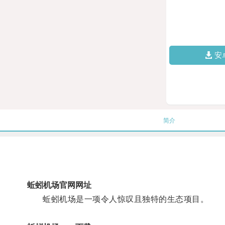
安
简介
蚯蚓机场官网网址
蚯蚓机场是一项令人惊叹且独特的生态项目。