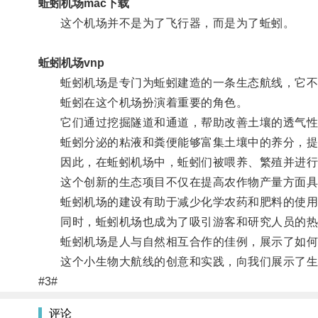
蚯蚓机场mac下载
这个机场并不是为了飞行器，而是为了蚯蚓。
蚯蚓机场vnp
蚯蚓机场是专门为蚯蚓建造的一条生态航线，它不仅
蚯蚓在这个机场扮演着重要的角色。
它们通过挖掘隧道和通道，帮助改善土壤的透气性
蚯蚓分泌的粘液和粪便能够富集土壤中的养分，提
因此，在蚯蚓机场中，蚯蚓们被喂养、繁殖并进行
这个创新的生态项目不仅在提高农作物产量方面具
蚯蚓机场的建设有助于减少化学农药和肥料的使用
同时，蚯蚓机场也成为了吸引游客和研究人员的热
蚯蚓机场是人与自然相互合作的佳例，展示了如何
这个小生物大航线的创意和实践，向我们展示了生
#3#
评论