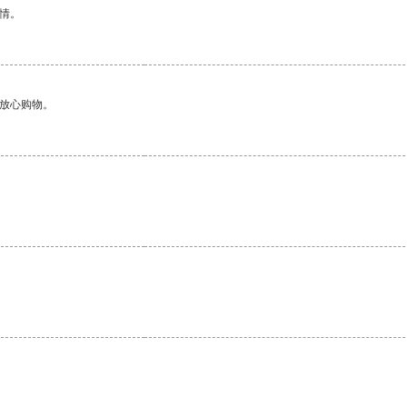
情。
够放心购物。