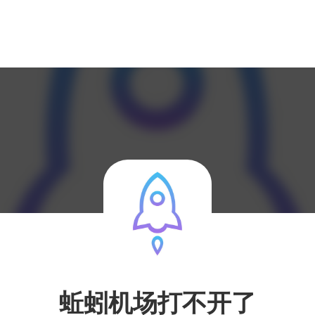
蚯蚓机场打不开了