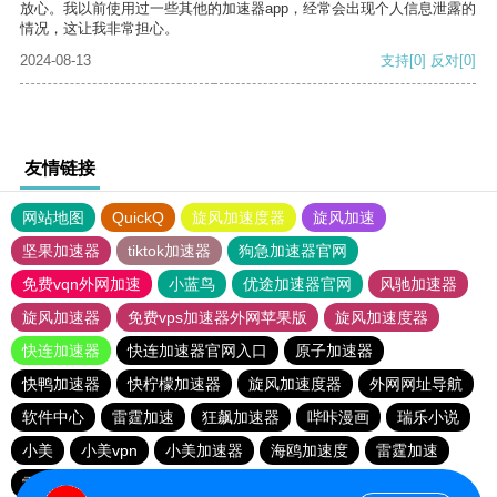
放心。我以前使用过一些其他的加速器app，经常会出现个人信息泄露的
情况，这让我非常担心。
2024-08-13
支持
[0]
反对
[0]
友情链接
网站地图
QuickQ
旋风加速度器
旋风加速
坚果加速器
tiktok加速器
狗急加速器官网
免费vqn外网加速
小蓝鸟
优途加速器官网
风驰加速器
旋风加速器
免费vps加速器外网苹果版
旋风加速度器
快连加速器
快连加速器官网入口
原子加速器
快鸭加速器
快柠檬加速器
旋风加速度器
外网网址导航
软件中心
雷霆加速
狂飙加速器
哔咔漫画
瑞乐小说
小美
小美vpn
小美加速器
海鸥加速度
雷霆加速
雷霆加速版ins
雷霆加速下载
海鸥加速器下载